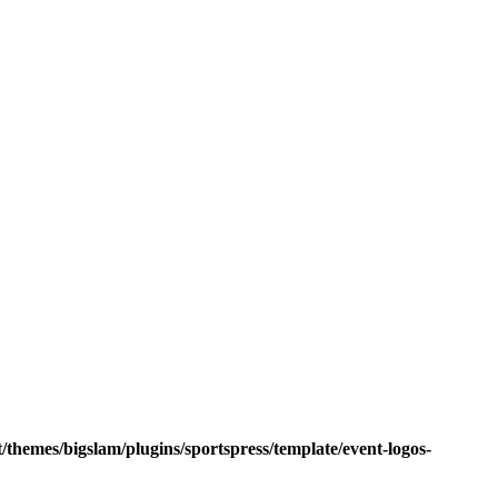
hemes/bigslam/plugins/sportspress/template/event-logos-