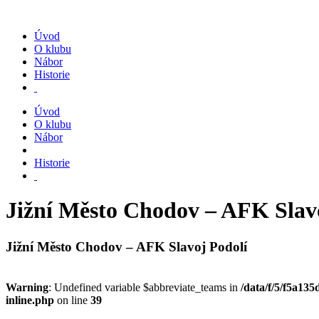
Úvod
O klubu
Nábor
Historie
Úvod
O klubu
Nábor
Historie
Jižní Město Chodov – AFK Slav
Jižní Město Chodov – AFK Slavoj Podolí
Warning
: Undefined variable $abbreviate_teams in
/data/f/5/f5a13
inline.php
on line
39