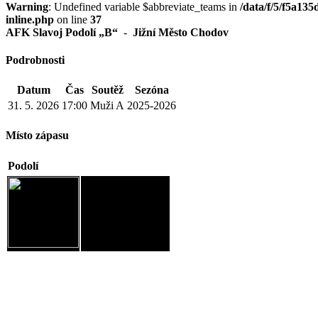
Warning
: Undefined variable $abbreviate_teams in
/data/f/5/f5a13
inline.php
on line
37
AFK Slavoj Podolí „B“
-
Jižní Město Chodov
Podrobnosti
Datum
Čas
Soutěž
Sezóna
31. 5. 2026
17:00
Muži A
2025-2026
Místo zápasu
Podolí
JM Chodov, spolek