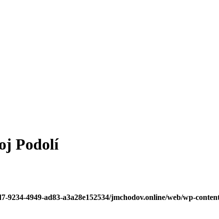
oj Podolí
5d7-9234-4949-ad83-a3a28e152534/jmchodov.online/web/wp-content/t