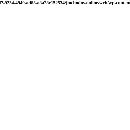
5d7-9234-4949-ad83-a3a28e152534/jmchodov.online/web/wp-content/t