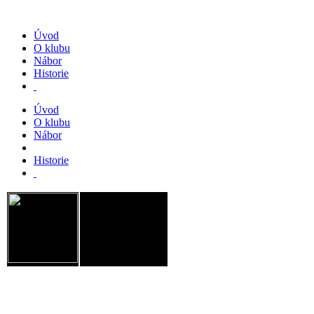
Úvod
O klubu
Nábor
Historie
Úvod
O klubu
Nábor
Historie
JM Chodov, spolek