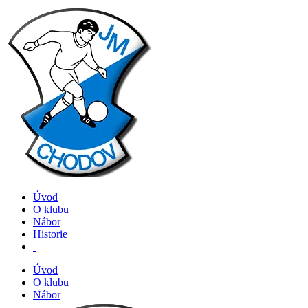
Úvod
O klubu
Nábor
Historie
Úvod
O klubu
Nábor