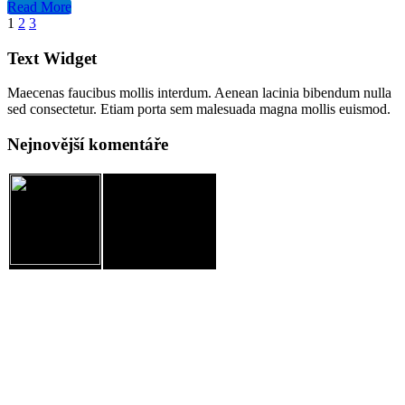
Read More
1
2
3
Text Widget
Maecenas faucibus mollis interdum. Aenean lacinia bibendum nulla
sed consectetur. Etiam porta sem malesuada magna mollis euismod.
Nejnovější komentáře
JM Chodov, spolek