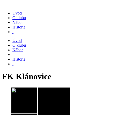
Úvod
O klubu
Nábor
Historie
Úvod
O klubu
Nábor
Historie
FK Klánovice
JM Chodov, spolek