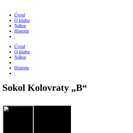
Úvod
O klubu
Nábor
Historie
Úvod
O klubu
Nábor
Historie
Sokol Kolovraty „B“
JM Chodov, spolek