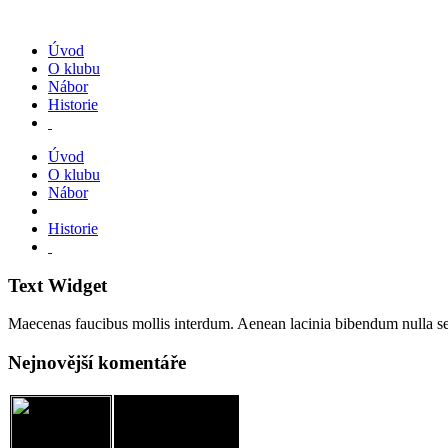
Úvod
O klubu
Nábor
Historie
Úvod
O klubu
Nábor
Historie
Text Widget
Maecenas faucibus mollis interdum. Aenean lacinia bibendum nulla s
Nejnovější komentáře
JM Chodov, spolek