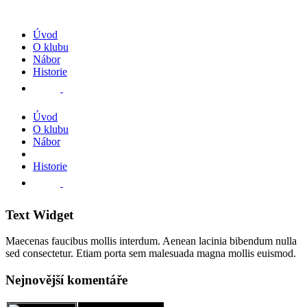
Úvod
O klubu
Nábor
Historie
Úvod
O klubu
Nábor
Historie
Text Widget
Maecenas faucibus mollis interdum. Aenean lacinia bibendum nulla
sed consectetur. Etiam porta sem malesuada magna mollis euismod.
Nejnovější komentáře