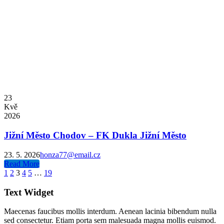
23
Kvě
2026
Jižní Město Chodov – FK Dukla Jižní Město
23. 5. 2026
honza77@email.cz
Read More
1
2
3
4
5
…
19
Text Widget
Maecenas faucibus mollis interdum. Aenean lacinia bibendum nulla
sed consectetur. Etiam porta sem malesuada magna mollis euismod.